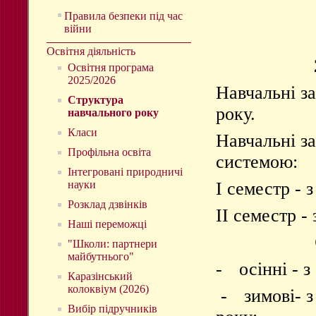
Правила безпеки під час
війни
Освітня діяльність
Освітня програма
2025/2026
Навчальні з
Структура
року.
навчального року
Класи
Навчальні з
Профільна освіта
системою:
Інтегровані природничі
науки
І семестр - 
Розклад дзвінків
ІІ семестр -
Наші переможці
"Школи: партнери
майбутнього"
-
осінні - 
Каразінський
колоквіум (2026)
-
зимові- з
Вибір підручників