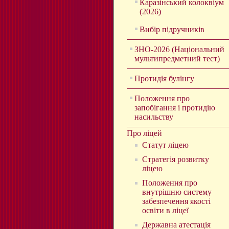
Каразінський колоквіум
(2026)
Вибір підручників
ЗНО-2026 (Національний
мультипредметний тест)
Протидія булінгу
Положення про
запобігання і протидію
насильству
Про ліцей
Статут ліцею
Стратегія розвитку
ліцею
Положення про
внутрішню систему
забезпечення якості
освіти в ліцеї
Державна атестація