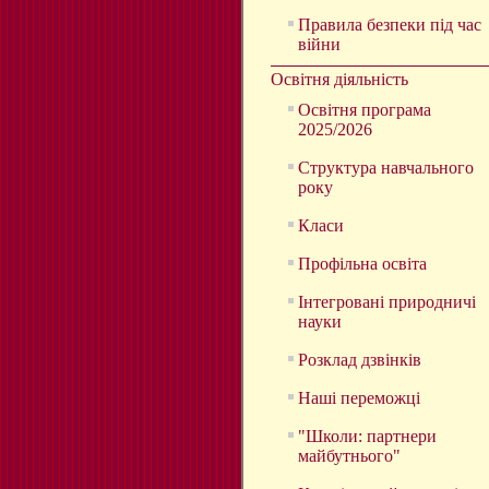
Правила безпеки під час
війни
Освітня діяльність
Освітня програма
2025/2026
Структура навчального
року
Класи
Профільна освіта
Інтегровані природничі
науки
Розклад дзвінків
Наші переможці
"Школи: партнери
майбутнього"