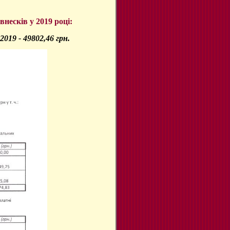
несків у 2019 році:
.2019
-
49802,46
грн.